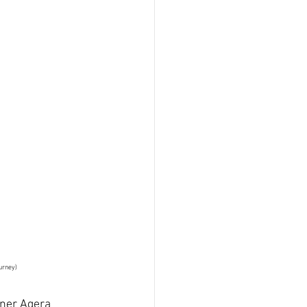
urney)
ner Agera 