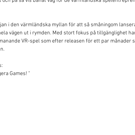
och på så vis banat väg för de värmländska spelentrepre
rjan i den värmländska myllan för att så småningom lansera
ela vägen ut i rymden. Med stort fokus på tillgänglighet har
utmanande VR-spel som efter releasen för ett par månader 
n.
s:
gera Games! "