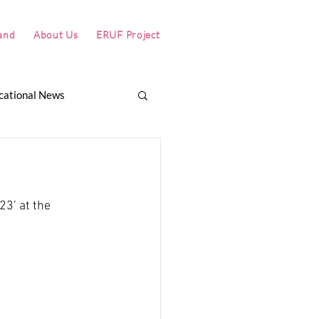
and
About Us
ERUF Project
cational News
itch
Why Värmland?
3’ at the 