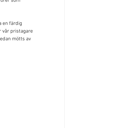
nörer som 
 en färdig 
 vår pristagare 
sedan mötts av 