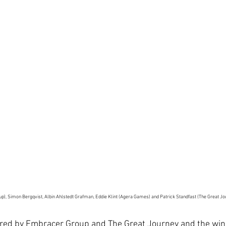
p), Simon Bergqvist, Albin Ahlstedt Grafman, Eddie Klint (Agera Games) and Patrick Standfast (The Great Jo
red by Embracer Group and The Great Journey and the win