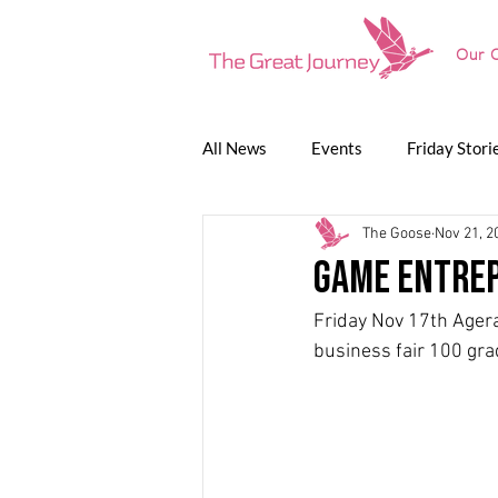
Our O
All News
Events
Friday Stori
The Goose
Nov 21, 2
Game Jam
Lunch Talk
P
Game Entrep
Friday Nov 17th Ager
The Great Journey
business fair 100 gra