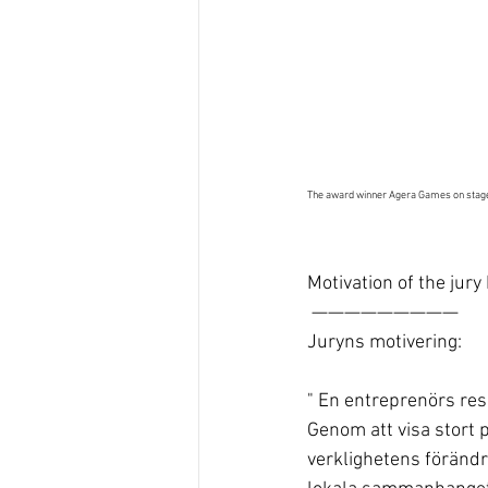
The award winner Agera Games on stage
Motivation of the jury
 —————————
Juryns motivering:
" En entreprenörs resa
Genom att visa stort 
verklighetens förändr