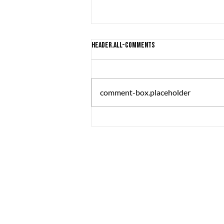
header.all-comments
comment-box.placeholder
The Great Summer Pitch brought
together over 230 game developers,
publishers, and investors
The Great Journey
Sommargatan 101A,
656 37 Karlstad
Värmlands län