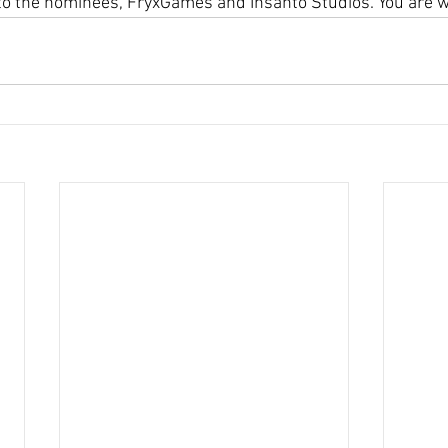
to the nominees, FryxGames and Insanto Studios. You are w