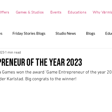
ffers
Games & Studios
Events
Educations
Why Värml
es
Friday Stories Blogs
Studio News
Blogs
Edu
023
1 min read
artnerships
The Great Summer Pitch
The Great Winter P
reneur of the year 2023
a Games won the award ‘Game Entrepreneur of the year 202
der Karlstad. Big congrats to the winner!